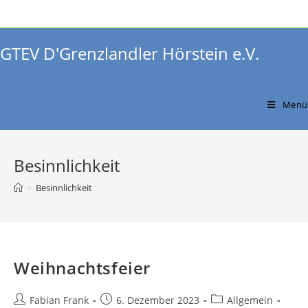
Zum
Inhalt
springen
GTEV D'Grenzlandler Hörstein e.V.
Menü
Besinnlichkeit
>
Besinnlichkeit
Weihnachtsfeier
Beitrags-
Beitrag
Beitrags-
Fabian Frank
6. Dezember 2023
Allgemein