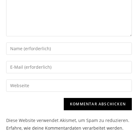
Gib
deinen
Namen
Gib
oder
deine
Benutzernamen
E-
Gib
zum
Mail-
deine
Kommentieren
Adresse
Website-
ein
zum
URL
Kommentieren
ein
ein
Diese Website verwendet Akismet, um Spam zu reduzieren.
(optional)
Erfahre, wie deine Kommentardaten verarbeitet werden.