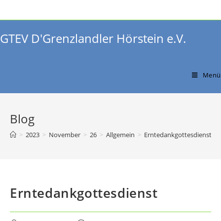
Zum
Inhalt
springen
GTEV D'Grenzlandler Hörstein e.V.
Menü
Blog
>
2023
>
November
>
26
>
Allgemein
>
Erntedankgottesdienst
Erntedankgottesdienst