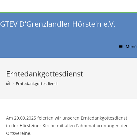
Zum
Inhalt
springen
GTEV D'Grenzlandler Hörstein e.V.
Menü
Erntedankgottesdienst
>
Erntedankgottesdienst
Am 29.09.2025 feierten wir unseren Erntedankgottesdienst
in der Hörsteiner Kirche mit allen Fahnenabordnungen der
Ortsvereine.