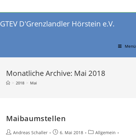
Zum
Inhalt
springen
GTEV D'Grenzlandler Hörstein e.V.
Menü
Monatliche Archive: Mai 2018
>
2018
>
Mai
Maibaumstellen
Beitrags-
Beitrag
Beitrags-
Andreas Schaller
6. Mai 2018
Allgemein