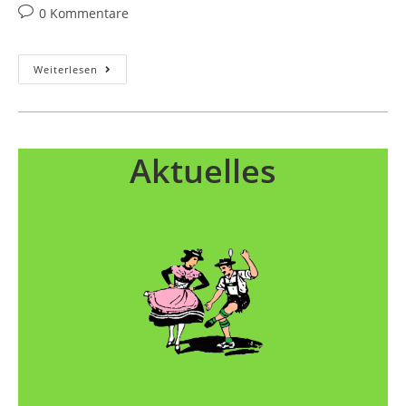
Autor:
veröffentlicht:
Kategorie:
Beitrags-
0 Kommentare
Kommentare:
Maibaumstellen
Weiterlesen
Aktuelles