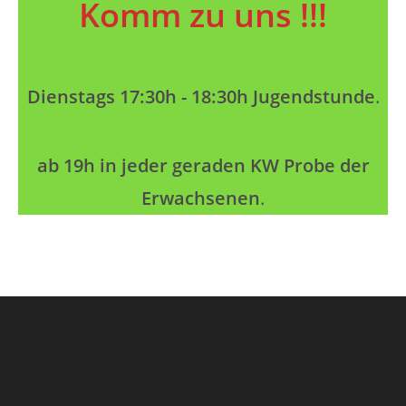
Komm zu uns !!!
Dienstags 17:30h - 18:30h Jugendstunde
.
ab 19h in jeder geraden KW Probe der
Erwachsenen
.